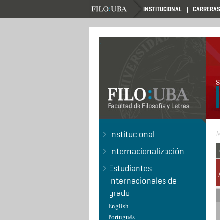
Pasar
INSTITUCIONAL
CARRERAS
al
contenido
principal
.
Institucional
Internacionalización
Estudiantes
internacionales de
grado
English
Português