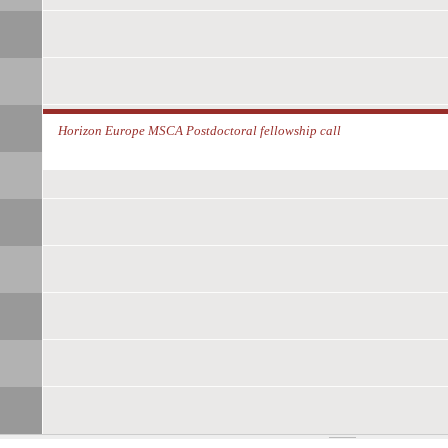
Sesiones Erasmus+ de información para Latinoamérica y el Caribe
Horizon Europe MSCA Postdoctoral fellowship call