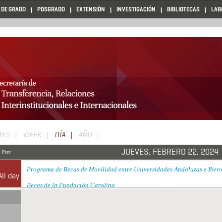
 DE GRADO
POSGRADO
EXTENSIÓN
INVESTIGACIÓN
BIBLIOTECAS
LAB
Solapas
MES
WEEK
DÍA
(SOLAPA
AÑO
ACTIVA)
principales
JUEVES, FEBRERO 22, 2024
« Prev
Programa de Becas de Movilidad entre Universidades Andaluzas e Ibe
All day
Becas de la Fundación Carolina