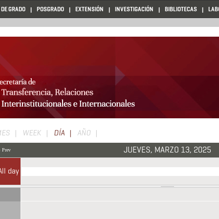
 DE GRADO
POSGRADO
EXTENSIÓN
INVESTIGACIÓN
BIBLIOTECAS
LAB
Solapas
MES
WEEK
DÍA
(SOLAPA
AÑO
ACTIVA)
principales
JUEVES, MARZO 13, 2025
« Prev
All day