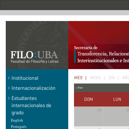
Pasar
al
contenido
principal
.
Solapas
Institucional
MES
(SOLAPA
WEEK
DÍA
AÑ
ACTIVA)
principales
Internacionalización
« Prev
Estudiantes
DOM
LUN
internacionales de
27
2
grado
English
Português