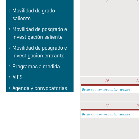
3
Movilidad de grado
saliente
Movilidad de posgrado e
investigación saliente
Movilidad de posgrado e
investigación entrante
Programas a medida
AIES
10
1
Agenda y convocatorias
Becas con convocatorias vigentes
17
1
Becas con convocatorias vigentes