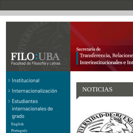
Pasar
al
contenido
principal
.
Institucional
NOTICIAS
Internacionalización
Estudiantes
internacionales de
grado
English
Português