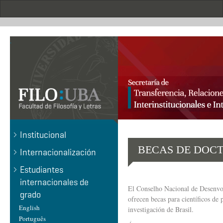
Pasar
al
contenido
principal
.
Institucional
BECAS DE DOC
Internacionalización
Estudiantes
internacionales de
El Conselho Nacional de Desenvo
grado
ofrecen becas para científicos de 
English
investigación de Brasil.
Português