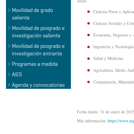
Áreas
Movilidad de grado
Ciencias Puras y Aplica
saliente
Ciencias Sociales y Co
Movilidad de posgrado e
Economía, Negocios y 
investigación saliente
Movilidad de posgrado e
Ingeniería y Tecnología
investigación entrante
Salud y Medicina.
Programas a medida
Agricultura, Medio Amb
AIES
Computación, Matemátic
Agenda y convocatorias
Fecha límite: 31 de enero de 202
Más información:
https://www.arg