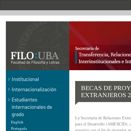
Pasar
al
contenido
principal
.
Institucional
BECAS DE PROY
Internacionalización
EXTRANJEROS 2
Estudiantes
internacionales de
grado
La Secretaría de Relaciones Exte
English
para el Desarrollo (AMEXCID), con
Português
maestría con el fin de presentar 