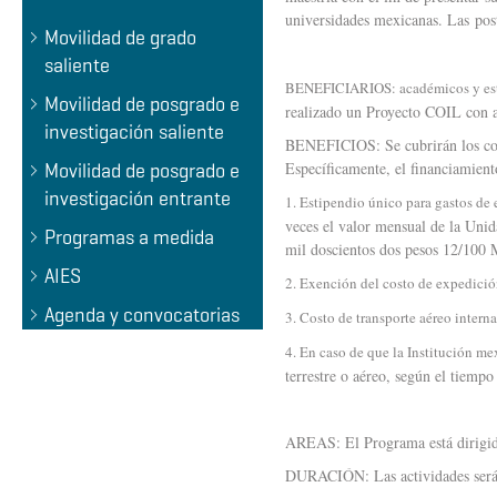
universidades mexicanas. Las post
Movilidad de grado
saliente
BENEFICIARIOS: académicos y estu
Movilidad de posgrado e
realizado un Proyecto COIL con a
investigación saliente
BENEFICIOS: Se cubrirán los costo
Específicamente, el financiamient
Movilidad de posgrado e
investigación entrante
1. Estipendio único para gastos de 
veces el valor mensual de la Uni
Programas a medida
mil doscientos dos pesos 12/100 
AIES
2. Exención del costo de expedició
Agenda y convocatorias
3. Costo de transporte aéreo interna
4. En caso de que la Institución m
terrestre o aéreo, según el tiempo
AREAS: El Programa está dirigido
DURACIÓN: Las actividades serán d