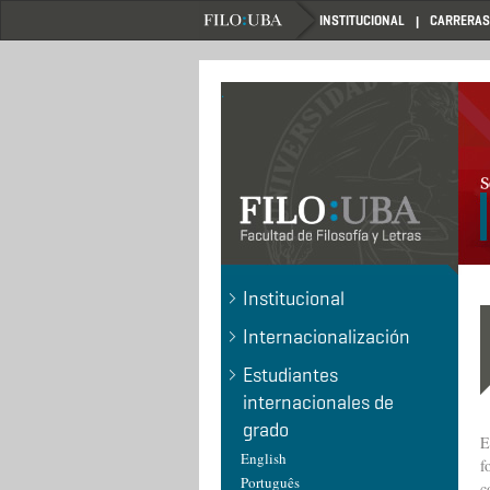
Pasar
INSTITUCIONAL
CARRERAS
al
contenido
principal
.
Institucional
Internacionalización
Estudiantes
internacionales de
grado
E
English
f
Português
c