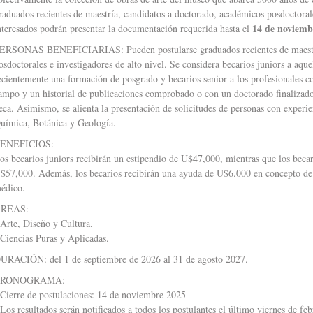
raduados recientes de maestría, candidatos a doctorado, académicos posdoctorale
14 de noviemb
nteresados podrán presentar la documentación requerida hasta el
ERSONAS BENEFICIARIAS: Pueden postularse graduados recientes de maestría
osdoctorales e investigadores de alto nivel. Se considera becarios juniors a aqu
ecientemente una formación de posgrado y becarios senior a los profesionales c
ampo y un historial de publicaciones comprobado o con un doctorado finalizado a
eca. Asimismo, se alienta la presentación de solicitudes de personas con experi
uímica, Botánica y Geología.
ENEFICIOS:
os becarios juniors recibirán un estipendio de U$47,000, mientras que los becar
$57,000. Además, los becarios recibirán una ayuda de U$6.000 en concepto de vi
édico.
REAS:
 Arte, Diseño y Cultura.
 Ciencias Puras y Aplicadas.
URACIÓN: del 1 de septiembre de 2026 al 31 de agosto 2027.
CRONOGRAMA:
 Cierre de postulaciones: 14 de noviembre 2025
 Los resultados serán notificados a todos los postulantes el último viernes de fe