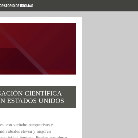
ORATORIO DE IDIOMAS
GACIÓN CIENTÍFICA
EN ESTADOS UNIDOS
s, con variadas perspectivas y
ndividuales eleven y mejoren
 creatividad humana. Pueden postularse