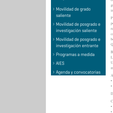
g
Movilidad de grado
i
saliente
P
p
Movilidad de posgrado e
r
investigación saliente
c
Movilidad de posgrado e
b
Q
investigación entrante
B
Programas a medida
L
U
AIES
m
Agenda y convocatorias
Á
•
•
D
•
•