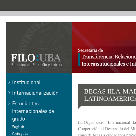
Pasar
al
contenido
principal
.
Institucional
BECAS IILA-MA
Internacionalización
LATINOAMERICA
Estudiantes
internacionales de
grado
La Organización Internacional Íta
English
Cooperación al Desarrollo del Mi
Português
concede becas a ciudadanos proven