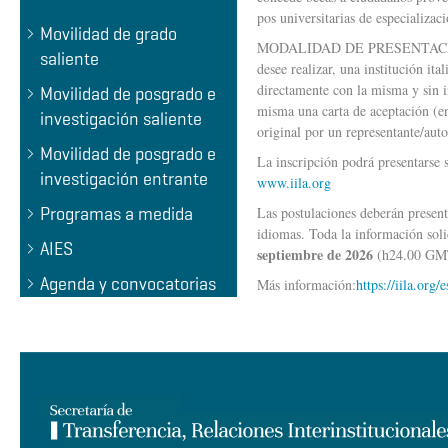
pos universitarias de especializac
Movilidad de grado
MODALIDAD DE PRESENTACIÓN DE
saliente
desee realizar, una institución ita
directamente con la misma y sin in
Movilidad de posgrado e
misma una carta de aceptación (en
investigación saliente
original por un representante/auto
Movilidad de posgrado e
La inscripción podrá presentarse
investigación entrante
www.iila.org
Programas a medida
Las postulaciones deberán present
idiomas. Toda la información soli
AIES
septiembre de 2026
(h24.00 GMT+
Agenda y convocatorias
Más información:
https://iila.org