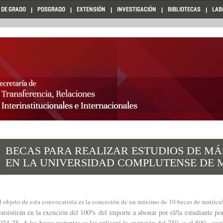
 DE GRADO
POSGRADO
EXTENSIÓN
INVESTIGACIÓN
BIBLIOTECAS
LAB
BECAS PARA REALIZAR ESTUDIOS DE MÁ
EN LA UNIVERSIDAD COMPLUTENSE DE M
l objeto de esta convocatoria es la concesión de un máximo de 10 becas de matrícu
onsistirán en la exención del 100% del importe a abonar por el/la estudiante por
024-25. A las becas restantes se les aplicará la exención del 75% o el 50%, seg