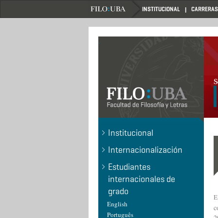
Pasar
INSTITUCIONAL
CARRERAS
al
contenido
principal
.
Institucional
Internacionalización
Estudiantes
internacionales de
grado
E
English
c
Português
2