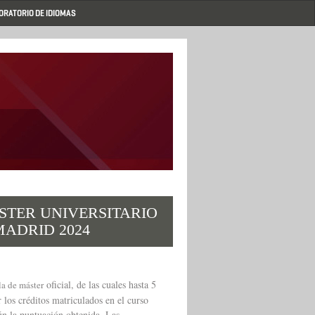
ORATORIO DE IDIOMAS
STER UNIVERSITARIO
ADRID 2024
oficial, de las cuales hasta 5
la de máster
 los créditos matriculados en el curso
ún la puntuación obtenida. Las