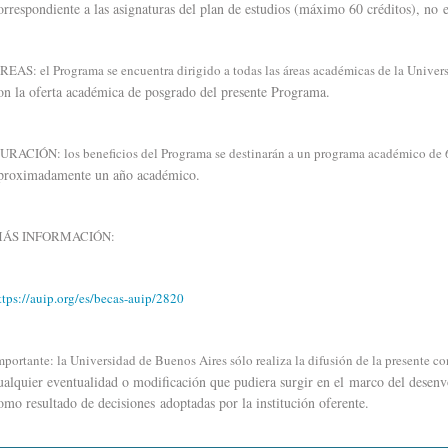
orrespondiente a las asignaturas del plan de estudios (máximo 60 créditos), no es
REAS: el Programa se encuentra dirigido a todas las áreas académicas de la Unive
on la oferta académica de posgrado del presente Programa.
URACIÓN: los beneficios del Programa se destinarán a un programa académico de 
proximadamente un año académico.
ÁS INFORMACIÓN:
ttps://auip.org/es/becas-auip/2820
mportante: la Universidad de Buenos Aires sólo realiza la difusión de la presente c
ualquier eventualidad o modificación que pudiera surgir en el marco del desenvo
omo resultado de decisiones adoptadas por la institución oferente.