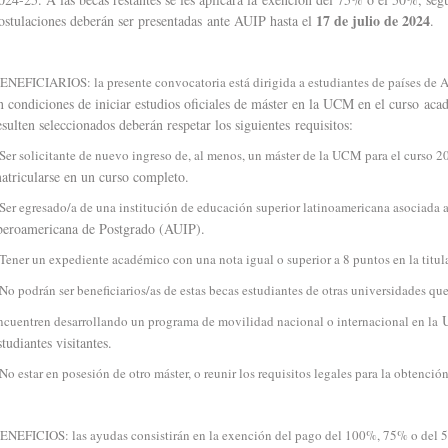
17 de julio de 2024
ostulaciones deberán ser presentadas ante AUIP hasta el
.
ENEFICIARIOS: la presente convocatoria está dirigida a estudiantes de países de 
n condiciones de iniciar estudios oficiales de máster en la UCM en el curso a
esulten seleccionados deberán respetar los siguientes requisitos:
 Ser solicitante de nuevo ingreso de, al menos, un máster de la UCM para el curso 2
atricularse en un curso completo.
 Ser egresado/a de una institución de educación superior latinoamericana asociada 
beroamericana de Postgrado (AUIP).
 Tener un expediente académico con una nota igual o superior a 8 puntos en la titu
 No podrán ser beneficiarios/as de estas becas estudiantes de otras universidades que
ncuentren desarrollando un programa de movilidad nacional o internacional en la
studiantes visitantes.
 No estar en posesión de otro máster, o reunir los requisitos legales para la obtenció
ENEFICIOS: las ayudas consistirán en la exención del pago del 100%, 75% o del