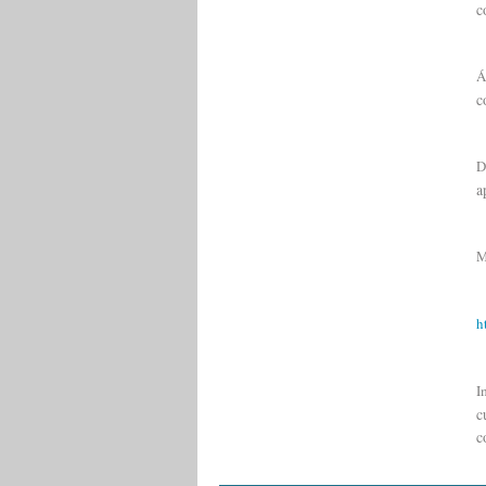
c
Á
c
D
a
M
h
I
c
c