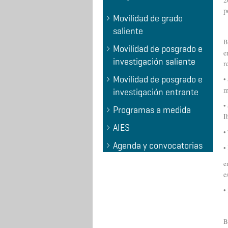
p
Movilidad de grado
saliente
B
Movilidad de posgrado e
e
investigación saliente
r
Movilidad de posgrado e
•
m
investigación entrante
•
Programas a medida
I
AIES
•
Agenda y convocatorias
•
e
e
•
B