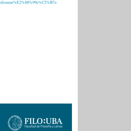
-de-professeur%E2%88%99e%C2%B7s-