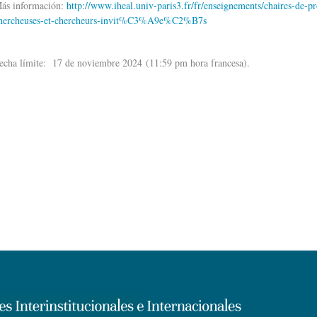
ás información:
http://www.iheal.univ-paris3.fr/fr/enseignements/chaires
hercheuses-et-chercheurs-invit%C3%A9e%C2%B7s
echa límite: 17 de noviembre 2024 (11:59 pm hora francesa).