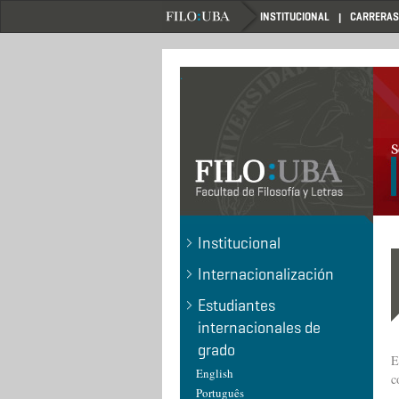
Pasar
INSTITUCIONAL
CARRERAS
al
contenido
principal
.
Institucional
Internacionalización
Estudiantes
internacionales de
grado
E
English
c
Português