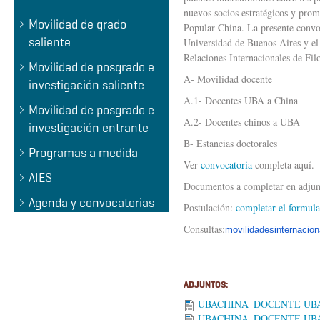
nuevos socios estratégicos y prom
Movilidad de grado
Popular China. La presente convoc
saliente
Universidad de Buenos Aires y el 
Relaciones Internacionales de Fil
Movilidad de posgrado e
A- Movilidad docente
investigación saliente
A.1- Docentes UBA a China
Movilidad de posgrado e
A.2- Docentes chinos a UBA
investigación entrante
B- Estancias doctorales
Programas a medida
Ver
convocatoria
completa aquí.
AIES
Documentos a completar en adjun
Agenda y convocatorias
Postulación:
completar el formula
Consultas:
movilidadesinternacio
ADJUNTOS:
UBACHINA_DOCENTE UBA_
UBACHINA_DOCENTE UBA_F