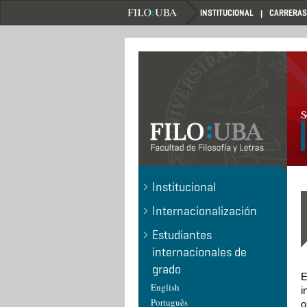
Pasar
INSTITUCIONAL
CARRERAS
al
contenido
principal
.
Institucional
Internacionalización
Estudiantes
internacionales de
grado
E
English
i
Português
o