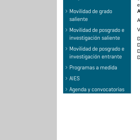
e
Movilidad de grado
A
saliente
A
Movilidad de posgrado e
V
investigación saliente
D
D
Movilidad de posgrado e
D
investigación entrante
D
Programas a medida
AIES
Agenda y convocatorias