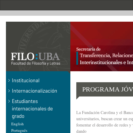
Pasar
al
contenido
principal
.
Institucional
PROGRAMA JÓVE
Internacionalización
Estudiantes
internacionales de
La Fundación Carolina y el Banco
grado
universitarios, buscan crear un es
English
fomentar el desarrollo de redes y
Português
dando