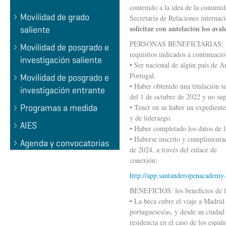
contenido a la idea de la comunida
Movilidad de grado
Secretaría de Relaciones internac
solicitar con antelación los aval
saliente
PERSONAS BENEFICIARIAS: la pres
Movilidad de posgrado e
requisitos indicados a continuació
investigación saliente
• Ser nacional de algún país de 
Portugal.
Movilidad de posgrado e
• Haber obtenido una titulación su
investigación entrante
del 1 de octubre de 2022 y no sup
Programas a medida
• Tener en su haber un expediente
y de liderazgo.
AIES
• Haber completado los datos de l
• Haberse inscrito y cumplimentad
Agenda y convocatorias
de 2024, a través del enlace de
conexión:
http://app.santanderopenacademy.
BENEFICIOS: los beneficios de la
• La beca cubre el viaje a Madrid 
portugueses/as, y desde su ciudad
residencia en el caso de los españo