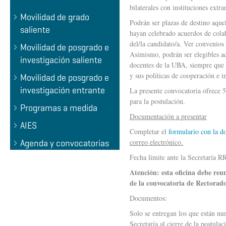
bilaterales con instituciones extra
Movilidad de grado
Podrán ser plazas de destino aquel
saliente
hayan celebrado acuerdos de cola
del/la candidato/a. Ver convenios
Movilidad de posgrado e
Asimismo, podrán ser elegibles aq
investigación saliente
docentes de la UBA, siempre que 
y sus políticas de cooperación e i
Movilidad de posgrado e
investigación entrante
La presente convocatoria ofrece 55
para la postulación.
Programas a medida
Documentación a presentar
AIES
Completar el
formulario con la d
correo electrónico.
Agenda y convocatorias
Fecha límite ante la Secretaría R
Atención: esta oficina debe reu
de la convocatoria de Rectorado 
Documentos:
Solo se entregan los que están nu
Secretaría al cierre de la postulac