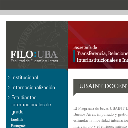
Pasar
al
contenido
principal
.
Institucional
UBAINT DOCENT
Internacionalización
Estudiantes
internacionales de
El Programa de becas UBAINT Doc
grado
Buenos Aires, impulsado y gestion
English
estimular la movilidad internacio
Português
intercambio y el enriquecimiento 