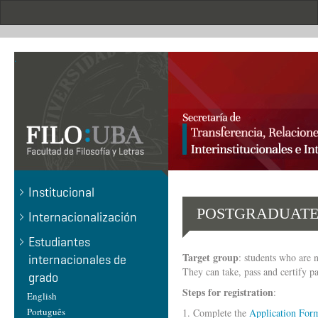
Pasar
al
contenido
principal
.
Institucional
POSTGRADUATE
Internacionalización
Estudiantes
Target group
: students who are 
internacionales de
They can take, pass and certify pa
grado
Steps for registration
:
English
Português
1. Complete the
Application For